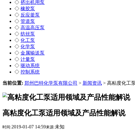
◇
挤出机用泵
◇
橡胶泵
◇
反应釜泵
◇
管道泵
◇
高温高压泵
◇
纺丝泵
◇
化工泵
◇
化学泵
◇
金属输送泵
◇
计量泵
◇
驱动系统
◇
控制系统
当前位置:
郑州巴特化学泵有限公司
>
新闻资讯
> 高粘度化工
高粘度化工泵适用领域及产品性能解说
2019-01-07 14:59
未知
时间:
来源: