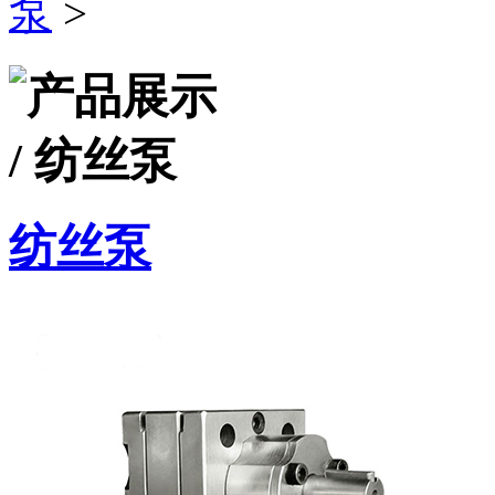
泵
>
纺丝泵